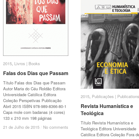
2015
2015
,
Livros | Books
Livros | Books
Falas dos Dias que Passam
Falas dos Dias que Passam
Título Falas dos Dias que Passam
Autor Maria do Céu Roldão Editora
Universidade Católica Editora
2015
2015
,
Publicações | Publication
Publicações | Publication
Coleção Perspetivas Publicação
Revista Humanística e
Revista Humanística e
Abril 2015 ISBN 978-989-8366-80-1
Capa mole com badanas (4 cores)
Teológica
Teológica
133 x 210 mm 198 páginas
Título Revista Humanística e
21 de Julho de 2015
21 de Julho de 2015
/
/
No comments
No comments
Teológica Editora Universidade
Católica Editora Coleção Fora d