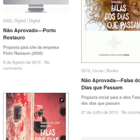
2005
2005
,
Digital | Digital
Digital | Digital
Não Aprovado—Porto
Não Aprovado—Porto
Restauro
Restauro
Proposta para site da empresa
Porto Restauro (2005)
6 de Agosto de 2015
6 de Agosto de 2015
/
/
No
No
comments
comments
2015
2015
,
Livros | Books
Livros | Books
Não Aprovada—Falas d
Não Aprovada—Falas d
Dias que Passam
Dias que Passam
Proposta inicial para a obra Fal
dos dias que passam
27 de Julho de 2015
27 de Julho de 2015
/
/
No comme
No comme