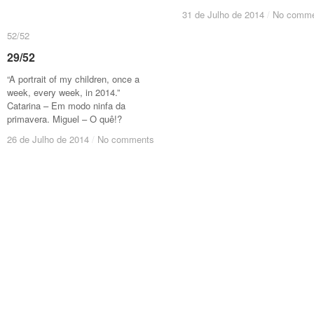
31 de Julho de 2014
31 de Julho de 2014
/
/
No comme
No comme
52/52
52/52
29/52
29/52
“A portrait of my children, once a
week, every week, in 2014.”
Catarina – Em modo ninfa da
primavera. Miguel – O quê!?
26 de Julho de 2014
26 de Julho de 2014
/
/
No comments
No comments