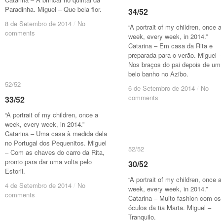
Paradinha. Miguel – Que bela flor.
34/52
34/52
8 de Setembro de 2014
8 de Setembro de 2014
/
/
No
No
“A portrait of my children, once 
comments
comments
week, every week, in 2014.”
Catarina – Em casa da Rita e
preparada para o verão. Miguel 
Nos braços do pai depois de um
belo banho no Azibo.
52/52
52/52
6 de Setembro de 2014
6 de Setembro de 2014
/
/
No
No
comments
comments
33/52
33/52
“A portrait of my children, once a
week, every week, in 2014.”
Catarina – Uma casa à medida dela
no Portugal dos Pequenitos. Miguel
52/52
52/52
– Com as chaves do carro da Rita,
pronto para dar uma volta pelo
30/52
30/52
Estoril.
“A portrait of my children, once 
4 de Setembro de 2014
4 de Setembro de 2014
/
/
No
No
week, every week, in 2014.”
comments
comments
Catarina – Muito fashion com os
óculos da tia Marta. Miguel –
Tranquilo.