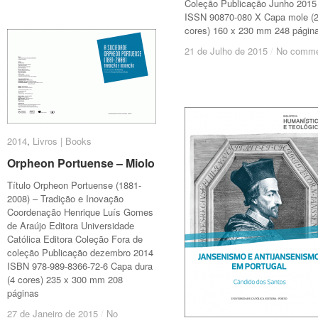
Coleção Publicação Junho 2015
ISSN 90870-080 X Capa mole (
cores) 160 x 230 mm 248 págin
21 de Julho de 2015
21 de Julho de 2015
/
/
No comme
No comme
2014
2014
,
Livros | Books
Livros | Books
Orpheon Portuense – Miolo
Orpheon Portuense – Miolo
Título Orpheon Portuense (1881-
2008) – Tradição e Inovação
Coordenação Henrique Luís Gomes
de Araújo Editora Universidade
Católica Editora Coleção Fora de
coleção Publicação dezembro 2014
ISBN 978-989-8366-72-6 Capa dura
(4 cores) 235 x 300 mm 208
páginas
27 de Janeiro de 2015
27 de Janeiro de 2015
/
/
No
No