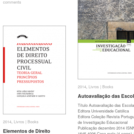
comments
comments
2014
2014
,
Livros | Books
Livros | Books
Autoavaliação das Esco
Autoavaliação das Esco
Título Autoavaliação das Escol
Editora Universidade Católica
Editora Coleção Revista Portug
2014
2014
,
Livros | Books
Livros | Books
de Investigação Educacional
Publicação dezembro 2014 ISN
Elementos de Direito
Elementos de Direito
1645-4006 Capa mole (4 cores) 