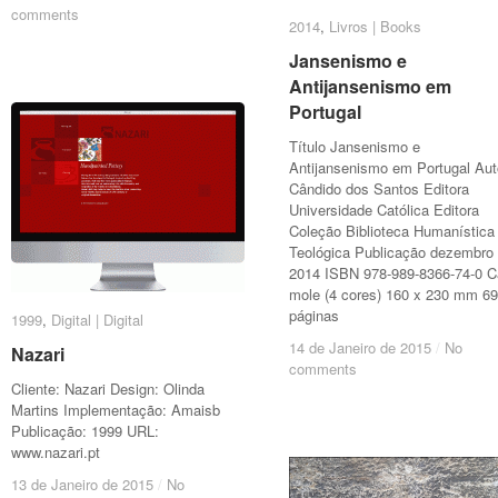
comments
comments
2014
2014
,
Livros | Books
Livros | Books
Jansenismo e
Jansenismo e
Antijansenismo em
Antijansenismo em
Portugal
Portugal
Título Jansenismo e
Antijansenismo em Portugal Aut
Cândido dos Santos Editora
Universidade Católica Editora
Coleção Biblioteca Humanística
Teológica Publicação dezembro
2014 ISBN 978-989-8366-74-0 
mole (4 cores) 160 x 230 mm 6
páginas
1999
1999
,
Digital | Digital
Digital | Digital
14 de Janeiro de 2015
14 de Janeiro de 2015
/
/
No
No
Nazari
Nazari
comments
comments
Cliente: Nazari Design: Olinda
Martins Implementação: Amaisb
Publicação: 1999 URL:
www.nazari.pt
13 de Janeiro de 2015
13 de Janeiro de 2015
/
/
No
No