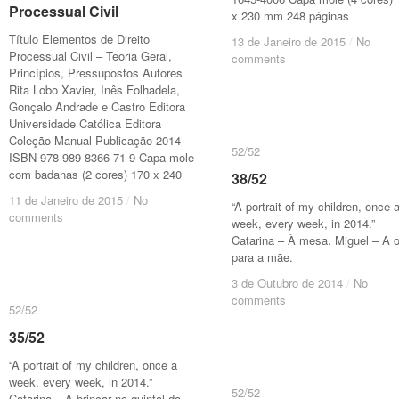
Processual Civil
Processual Civil
x 230 mm 248 páginas
Título Elementos de Direito
13 de Janeiro de 2015
13 de Janeiro de 2015
/
/
No
No
Processual Civil – Teoria Geral,
comments
comments
Princípios, Pressupostos Autores
Rita Lobo Xavier, Inês Folhadela,
Gonçalo Andrade e Castro Editora
Universidade Católica Editora
Coleção Manual Publicação 2014
52/52
52/52
ISBN 978-989-8366-71-9 Capa mole
com badanas (2 cores) 170 x 240
38/52
38/52
11 de Janeiro de 2015
11 de Janeiro de 2015
/
/
No
No
“A portrait of my children, once 
comments
comments
week, every week, in 2014.”
Catarina – À mesa. Miguel – A o
para a mãe.
3 de Outubro de 2014
3 de Outubro de 2014
/
/
No
No
comments
comments
52/52
52/52
35/52
35/52
“A portrait of my children, once a
week, every week, in 2014.”
52/52
52/52
Catarina – A brincar no quintal da